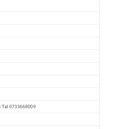
g
n Tel 0733668009