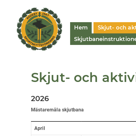
Hem
Skjut- och ak
Skjutbaneinstruktion
Skjut- och akti
2026
Mästaremåla skjutbana
April